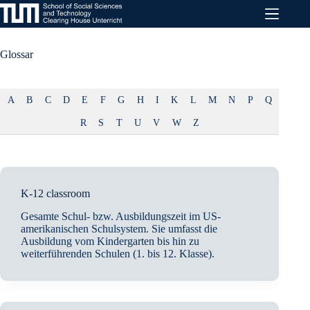
Zum
Inhalt
springen
Glossar
A
B
C
D
E
F
G
H
I
K
L
M
N
P
Q
R
S
T
U
V
W
Z
K-12 classroom
Gesamte Schul- bzw. Ausbildungszeit im US-
amerikanischen Schulsystem. Sie umfasst die
Ausbildung vom Kindergarten bis hin zu
weiterführenden Schulen (1. bis 12. Klasse).