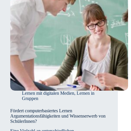
kooperativer
Lernformen
Lernen mit digitalen Medien
,
Lernen in
Gruppen
Fördert computerbasiertes Lernen
Argumentationsfähigkeiten und Wissenserwerb von
SchülerInnen?
Eine Vielzahl an unterschiedlichen