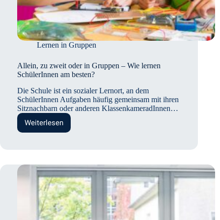
Lernen in Gruppen
Allein, zu zweit oder in Gruppen – Wie lernen
SchülerInnen am besten?
Die Schule ist ein sozialer Lernort, an dem
SchülerInnen Aufgaben häufig gemeinsam mit ihren
Sitznachbarn oder anderen KlassenkameradInnen…
Weiterlesen
Allein,
zu
zweit
oder
in
Gruppen
–
Wie
lernen
SchülerInnen
am