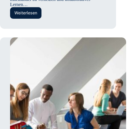
Lernen…
Weiterlesen
Kollaboratives
Lernen
und
mobile
digitale
Geräte:
Eine
wirksame
Kombination?