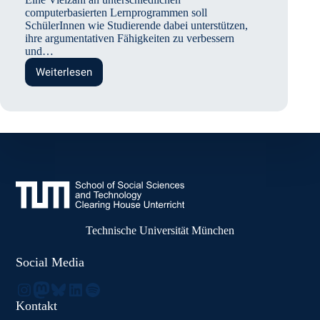
computerbasierten Lernprogrammen soll
SchülerInnen wie Studierende dabei unterstützen,
ihre argumentativen Fähigkeiten zu verbessern
und…
Weiterlesen
Fördert
computerbasiertes
Lernen
Argumentationsfähigkeiten
und
Wissenserwerb
von
SchülerInnen?
Technische Universität München
Social Media
Instagram
Mastodon
Bluesky
LinkedIn
Spotify
Kontakt