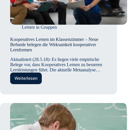
Lernen in Gruppen
Kooperatives Lernen im Klassenzimmer – Neue
Befunde belegen die Wirksamkeit kooperativer
Lernformen
Aktualisiert (28.5.18): Es liegen viele empirische
Belege vor, dass Kooperatives Lernen zu besseren
Lernleistungen führt. Die aktuelle Metaanalyse…
Weiterlesen
Kooperatives
Lernen
im
Klassenzimmer
–
Neue
Befunde
belegen
die
Wirksamkeit