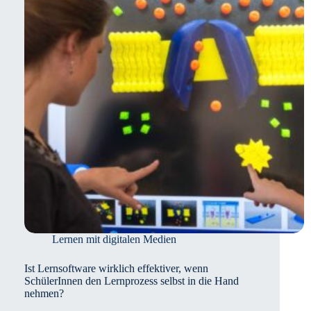
den
Unterschied?
Lernen mit digitalen Medien
Ist Lernsoftware wirklich effektiver, wenn
SchülerInnen den Lernprozess selbst in die Hand
nehmen?