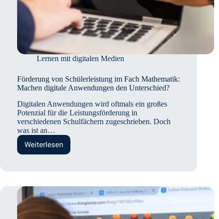
Lernen mit digitalen Medien
Förderung von Schülerleistung im Fach Mathematik:
Machen digitale Anwendungen den Unterschied?
Digitalen Anwendungen wird oftmals ein großes
Potenzial für die Leistungsförderung in
verschiedenen Schulfächern zugeschrieben. Doch
was ist an…
Weiterlesen
Förderung
von
Schülerleistung
im
Fach
Mathematik:
Machen
digitale
Anwendungen