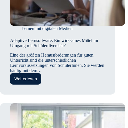
Lernen mit digitalen Medien
Adaptive Lernsoftware: Ein wirksames Mittel im
Umgang mit Schülerdiversität?
Eine der größten Herausforderungen für guten
Unterricht sind die unterschiedlichen
Lernvoraussetzungen von SchülerInnen. Sie werden
häufig mit dem…
Weiterlesen
Adaptive
Lernsoftware:
Ein
wirksames
Mittel
im
Umgang
mit
Schülerdiversität?