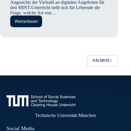
Angesichts der Vielzahl an digitalen Angeboten für
den MINT-Unterricht stellt sich für Lehrende die
Frage, welche Art von…
Weiterlesen
Ist
Lernsoftware
wirklich
effektiver,
wenn
SchülerInnen
den
Lernprozess
NÄCHSTE
selbst
in
die
Hand
nehmen?
Technische Universität München
Social Media