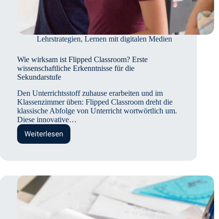
Lehrstrategien
,
Lernen mit digitalen Medien
Wie wirksam ist Flipped Classroom? Erste
wissenschaftliche Erkenntnisse für die
Sekundarstufe
Den Unterrichtsstoff zuhause erarbeiten und im
Klassenzimmer üben: Flipped Classroom dreht die
klassische Abfolge von Unterricht wortwörtlich um.
Diese innovative…
Weiterlesen
Wie
wirksam
ist
Flipped
Classroom?
Erste
wissenschaftliche
Erkenntnisse
für
die