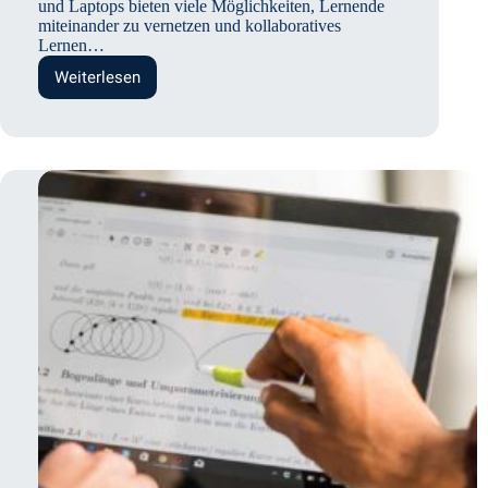
und Laptops bieten viele Möglichkeiten, Lernende
miteinander zu vernetzen und kollaboratives
Lernen…
Weiterlesen
Kollaboratives
Lernen
und
mobile
digitale
Geräte:
Eine
wirksame
Kombination?