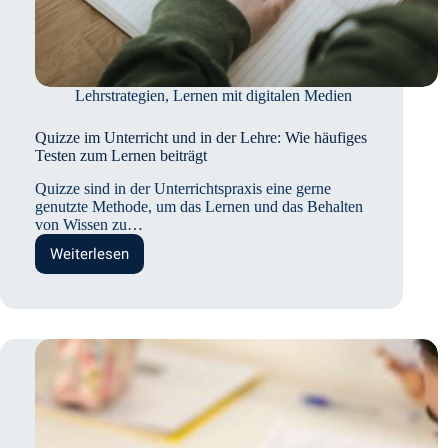
Lehrstrategien
,
Lernen mit digitalen Medien
Quizze im Unterricht und in der Lehre: Wie häufiges
Testen zum Lernen beiträgt
Quizze sind in der Unterrichtspraxis eine gerne
genutzte Methode, um das Lernen und das Behalten
von Wissen zu…
Weiterlesen
Quizze
im
Unterricht
und
in
der
Lehre:
Wie
häufiges
Testen
zum