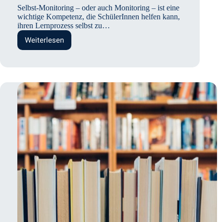
Selbst-Monitoring – oder auch Monitoring – ist eine
wichtige Kompetenz, die SchülerInnen helfen kann,
ihren Lernprozess selbst zu…
Weiterlesen
Selbst-
Monitoring
im
Unterricht:
Wie
Tools
Lernerfolg,
Motivation
und
selbstreguliertes
Lernen
beeinflussen
können.