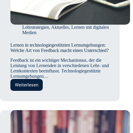
Lehrstrategien
,
Aktuelles
,
Lernen mit digitalen
Medien
Lernen in technologiegestützten Lernumgebungen:
Welche Art von Feedback macht einen Unterschied?
Feedback ist ein wichtiger Mechanismus, der die
Leistung von Lernenden in verschiedenen Lehr- und
Lernkontexten beeinflusst. Technologiegestützte
Lernumgebungen…
Weiterlesen
Lernen
in
technologiegestützten
Lernumgebungen:
Welche
Art
von
Feedback
macht