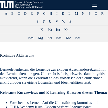
Zum
Inhalt
springen
A
B
C
D
E
F
G
H
I
K
L
M
N
P
Q
R
S
T
U
V
W
Z
K-
Ka
Ko
Kr
Kod
Kog
Kol
Kon
Koo
Kor
Kognitive Aktivierung
Lerngelegenheiten, die Lernende zur aktiven Auseinandersetzung mit
den Lerninhalten anregen. Unterricht ist beispielsweise dann kognitiv
aktivierend, wenn die Lehrkraft an das Vorwissen der SchülerInnen
anknüpft oder sie eigene Lösungen und Ideen erklären lässt.
Relevante Kurzreviews und E-Learning-Kurse zu diesem Thema:
Forschendes Lernen: Auf die Unterstützung kommt es an!
CHU-Academy
Kurs:
Evidenz
basierte Lehrstrategien