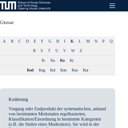
Zum
Inhalt
springen
Glossar
A
B
C
D
E
F
G
H
I
K
L
M
N
P
Q
R
S
T
U
V
W
Z
K-
Ka
Ko
Kr
Kod
Kog
Kol
Kon
Koo
Kor
Kodierung
Vorgang oder Endprodukt der systematischen, anhand
von bestimmten Merkmalen regelbasierten,
Klassifikation/Einordnung in bestimmte Kategorien
(z.B. die Stufen eines Moderators). Sie wird in der