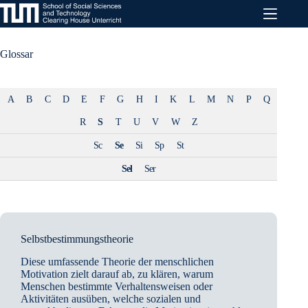
Zum
Inhalt
springen
Glossar
A
B
C
D
E
F
G
H
I
K
L
M
N
P
Q
R
S
T
U
V
W
Z
Sc
Se
Si
Sp
St
Sel
Ser
Selbstbestimmungstheorie
Diese umfassende Theorie der menschlichen
Motivation zielt darauf ab, zu klären, warum
Menschen bestimmte Verhaltensweisen oder
Aktivitäten ausüben, welche sozialen und