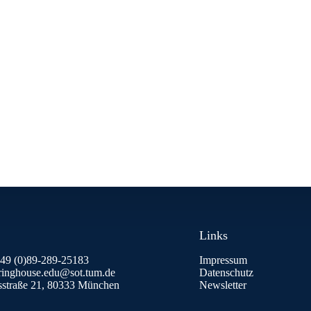
Links
+49 (0)89-289-25183
Impressum
aringhouse.edu@sot.tum.de
Datenschutz
isstraße 21, 80333 München
Newsletter