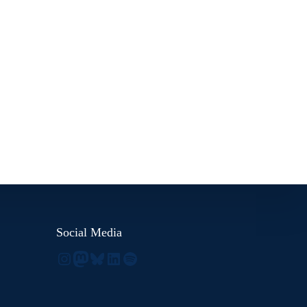
Social Media
Instagram
Mastodon
Bluesky
LinkedIn
Spotify