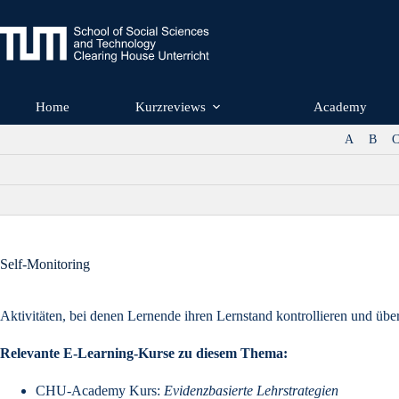
Zum
Inhalt
springen
Home
Kurzreviews
Academy
A
B
Self-Monitoring
Aktivitäten, bei denen Lernende ihren Lernstand kontrollieren und über 
Relevante E-Learning-Kurse zu diesem Thema:
CHU-Academy
Kurs:
Evidenz
basierte Lehrstrategien