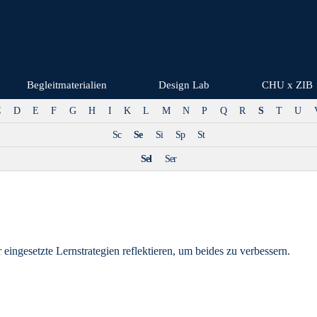
Begleitmaterialien
Design Lab
CHU x ZIB
C
D
E
F
G
H
I
K
L
M
N
P
Q
R
S
T
U
Sc
Se
Si
Sp
St
Sel
Ser
eingesetzte Lernstrategien reflektieren, um beides zu verbessern.