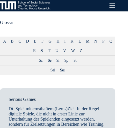
Zum
Inhalt
springen
Glossar
A
B
C
D
E
F
G
H
I
K
L
M
N
P
Q
R
S
T
U
V
W
Z
Sc
Se
Si
Sp
St
Sel
Ser
Serious Games
Dt. Spiel mit ernsthaftem (Lern-)Ziel. In der Regel
digitale Spiele, die nicht in erster Linie zur
Unterhaltung der Spielenden eingesetzt werden,
sondern für Zielsetzungen in Bereichen wie Training,