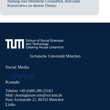
Bildung und öffentliche Gesundheit. Relevante
Kurzreviews zu diesem Thema:
Technische Universität München
Social Media
Instagram
Mastodon
Bluesky
LinkedIn
Spotify
Kontakt
Telefon: +49 (0)89-289-25183
Mail: clearinghouse.edu@sot.tum.de
Post: Arcisstraße 21, 80333 München
Links