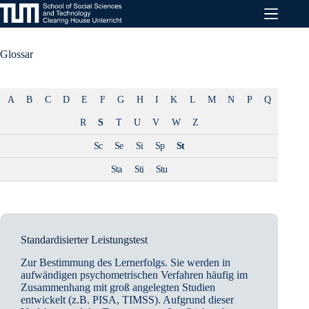
Zum
Inhalt
springen
Glossar
A
B
C
D
E
F
G
H
I
K
L
M
N
P
Q
R
S
T
U
V
W
Z
Sc
Se
Si
Sp
St
Sta
Sti
Stu
Standardisierter Leistungstest
Zur Bestimmung des Lernerfolgs. Sie werden in
aufwändigen psychometrischen Verfahren häufig im
Zusammenhang mit groß angelegten Studien
entwickelt (z.B. PISA, TIMSS). Aufgrund dieser