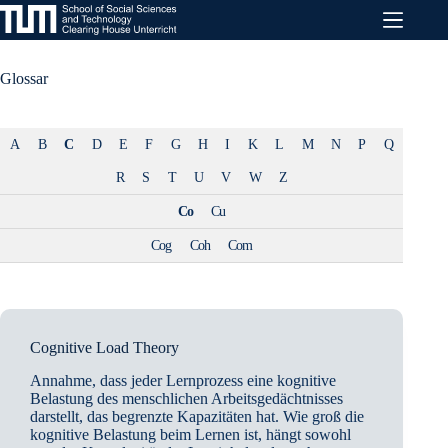
Zum
Inhalt
springen
Glossar
A
B
C
D
E
F
G
H
I
K
L
M
N
P
Q
R
S
T
U
V
W
Z
Co
Cu
Cog
Coh
Com
Cognitive Load Theory
Annahme, dass jeder Lernprozess eine kognitive
Belastung des menschlichen Arbeitsgedächtnisses
darstellt, das begrenzte Kapazitäten hat. Wie groß die
kognitive Belastung beim Lernen ist, hängt sowohl