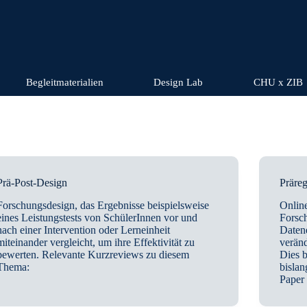
Begleitmaterialien
Design Lab
CHU x ZIB
Prä-Post-Design
Präreg
Forschungsdesign, das Ergebnisse beispielsweise
Onlin
eines Leistungstests von SchülerInnen vor und
Forsch
nach einer Intervention oder Lerneinheit
Daten
miteinander vergleicht, um ihre Effektivität zu
veränd
bewerten. Relevante Kurzreviews zu diesem
Dies b
Thema:
bislan
Paper