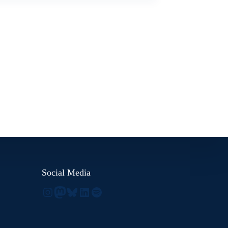
Social Media
Instagram
Mastodon
Bluesky
LinkedIn
Spotify