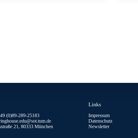
Links
+49 (0)89-289-25183
Impressum
aringhouse.edu@sot.tum.de
Datenschutz
isstraße 21, 80333 München
Newsletter