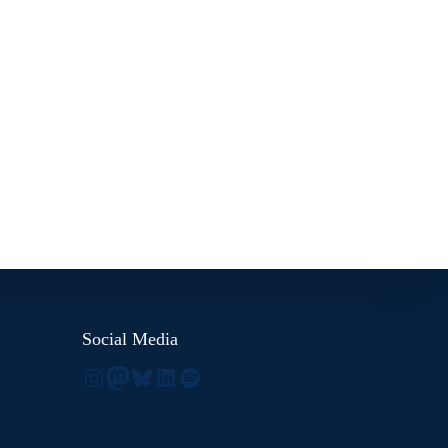
Social Media
Instagram
Mastodon
Bluesky
LinkedIn
Spotify