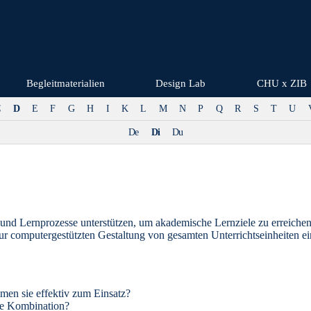
Begleitmaterialien
Design Lab
CHU x ZIB
C
D
E
F
G
H
I
K
L
M
N
P
Q
R
S
T
U
De
Di
Du
len und Lernprozesse unterstützen, um akademische Lernziele zu errei
ur computergestützten Gestaltung von gesamten Unterrichtseinheiten e
men sie effektiv zum Einsatz?
me Kombination?