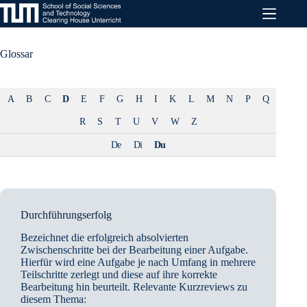
Zum
Inhalt
springen
Glossar
A
B
C
D
E
F
G
H
I
K
L
M
N
P
Q
R
S
T
U
V
W
Z
De
Di
Du
Durchführungserfolg
Bezeichnet die erfolgreich absolvierten
Zwischenschritte bei der Bearbeitung einer Aufgabe.
Hierfür wird eine Aufgabe je nach Umfang in mehrere
Teilschritte zerlegt und diese auf ihre korrekte
Bearbeitung hin beurteilt. Relevante Kurzreviews zu
diesem Thema: