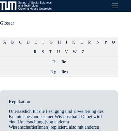
Zum
Inhalt
springen
Glossar
A
B
C
D
E
F
G
H
I
K
L
M
N
P
Q
R
S
T
U
V
W
Z
Ra
Re
Reg
Rep
Replikation
Unerlässlich für die Festigung und Erweiterung des
Kenntnisbestandes einer Wissenschaft. Dabei wird
eine Untersuchung (von anderen
WissenschaftlerInnen) repliziert, also mit anderen