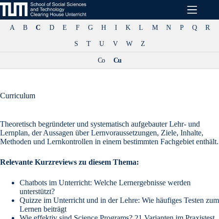
Zum
Inhalt
springen
A
B
C
D
E
F
G
H
I
K
L
M
N
P
Q
R
S
T
U
V
W
Z
Co
Cu
Curriculum
Theoretisch begründeter und systematisch aufgebauter Lehr- und
Lernplan, der Aussagen über Lernvoraussetzungen, Ziele, Inhalte,
Methoden und Lernkontrollen in einem bestimmten Fachgebiet enthält.
Relevante Kurzreviews zu diesem Thema:
Chatbots im Unterricht: Welche Lernergebnisse werden
unterstützt?
Quizze im Unterricht und in der Lehre: Wie häufiges Testen zum
Lernen beiträgt
Wie effektiv sind Science Programs? 21 Varianten im Praxistest