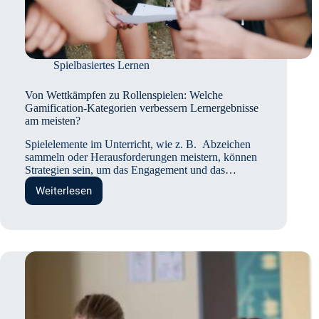
Spielbasiertes Lernen
Von Wettkämpfen zu Rollenspielen: Welche
Gamification-Kategorien verbessern Lernergebnisse
am meisten?
Spielelemente im Unterricht, wie z. B. Abzeichen
sammeln oder Herausforderungen meistern, können
Strategien sein, um das Engagement und das…
Weiterlesen
Von
Wettkämpfen
zu
Rollenspielen:
Welche
Gamification-
Kategorien
verbessern
Lernergebnisse
am