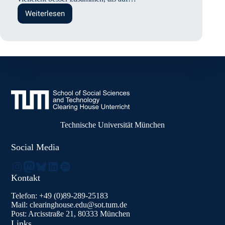
Weiterlesen
Spielend
zum
Lernerfolg:
Können
digitale
Spielelemente
die
Leistung
im
Unterricht
fördern?
Technische Universität München
Social Media
Instagram
Mastodon
Bluesky
LinkedIn
Spotify
Kontakt
Telefon: +49 (0)89-289-25183
Mail: clearinghouse.edu@sot.tum.de
Post: Arcisstraße 21, 80333 München
Links