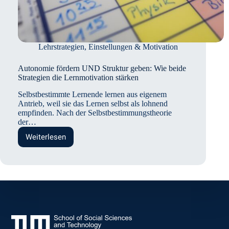
Lehrstrategien
,
Einstellungen & Motivation
Autonomie fördern UND Struktur geben: Wie beide
Strategien die Lernmotivation stärken
Selbstbestimmte Lernende lernen aus eigenem
Antrieb, weil sie das Lernen selbst als lohnend
empfinden. Nach der Selbstbestimmungstheorie
der…
Weiterlesen
Autonomie
fördern
UND
Struktur
geben:
Wie
beide
Strategien
die
Lernmotivation