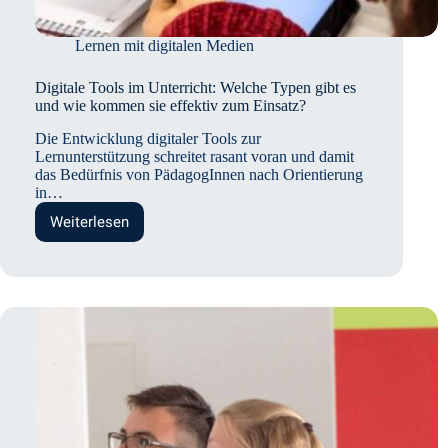
Lernen mit digitalen Medien
Digitale Tools im Unterricht: Welche Typen gibt es
und wie kommen sie effektiv zum Einsatz?
Die Entwicklung digitaler Tools zur
Lernunterstützung schreitet rasant voran und damit
das Bedürfnis von PädagogInnen nach Orientierung
in…
Weiterlesen
Digitale
Tools
im
Unterricht:
Welche
Typen
gibt
es
und
wie
kommen
sie
effektiv