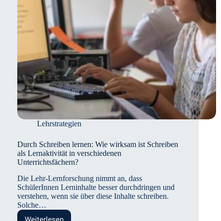
Lehrstrategien
Durch Schreiben lernen: Wie wirksam ist Schreiben
als Lernaktivität in verschiedenen
Unterrichtsfächern?
Die Lehr-Lernforschung nimmt an, dass
SchülerInnen Lerninhalte besser durchdringen und
verstehen, wenn sie über diese Inhalte schreiben.
Solche…
Weiterlesen