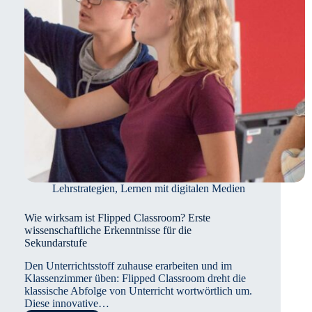
zum
Einsatz?
Lehrstrategien
,
Lernen mit digitalen Medien
Wie wirksam ist Flipped Classroom? Erste
wissenschaftliche Erkenntnisse für die
Sekundarstufe
Den Unterrichtsstoff zuhause erarbeiten und im
Klassenzimmer üben: Flipped Classroom dreht die
klassische Abfolge von Unterricht wortwörtlich um.
Diese innovative…