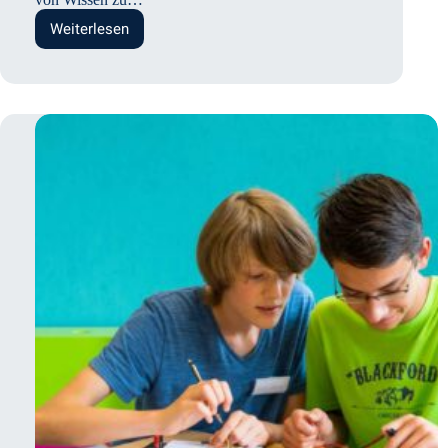
Weiterlesen
Quizze
im
Unterricht
und
in
der
Lehre:
Wie
häufiges
Testen
zum
Lernen
beiträgt