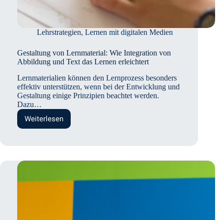
Lehrstrategien
,
Lernen mit digitalen Medien
Gestaltung von Lernmaterial: Wie Integration von
Abbildung und Text das Lernen erleichtert
Lernmaterialien können den Lernprozess besonders
effektiv unterstützen, wenn bei der Entwicklung und
Gestaltung einige Prinzipien beachtet werden.
Dazu…
Weiterlesen
Gestaltung
von
Lernmaterial:
Wie
Integration
von
Abbildung
und
Text
das
Lernen
erleichtert