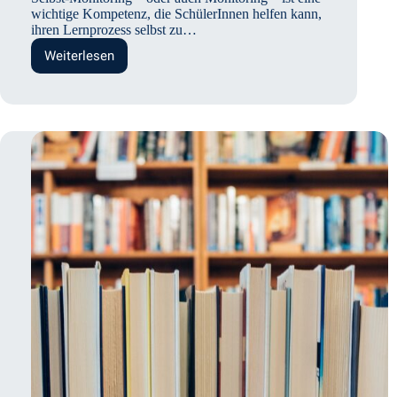
wichtige Kompetenz, die SchülerInnen helfen kann,
ihren Lernprozess selbst zu…
Weiterlesen
Selbst-
Monitoring
im
Unterricht:
Wie
Tools
Lernerfolg,
Motivation
und
selbstreguliertes
Lernen
beeinflussen
können.