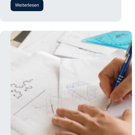
Weiterlesen
Wie
wirksam
ist
Flipped
Classroom?
Erste
wissenschaftliche
Erkenntnisse
für
die
Sekundarstufe