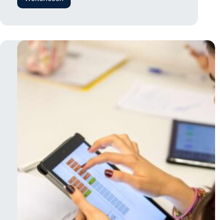
Durch
Schreiben
lernen:
Wie
wirksam
ist
Schreiben
als
Lernaktivität
in
verschiedenen
Unterrichtsfächern?