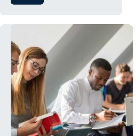
Spielend
zum
Lernerfolg:
Können
digitale
Spielelemente
die
Leistung
im
Unterricht
fördern?