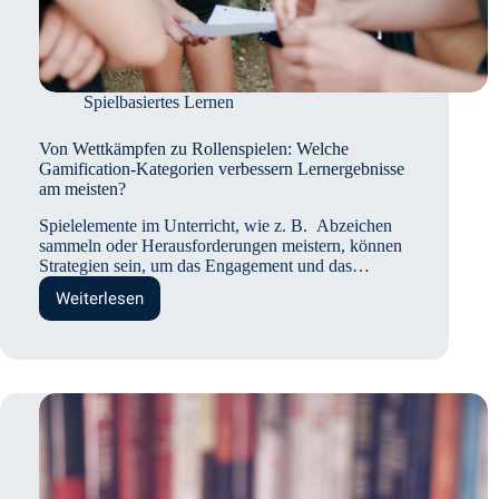
Spielbasiertes Lernen
Von Wettkämpfen zu Rollenspielen: Welche
Gamification-Kategorien verbessern Lernergebnisse
am meisten?
Spielelemente im Unterricht, wie z. B. Abzeichen
sammeln oder Herausforderungen meistern, können
Strategien sein, um das Engagement und das…
Weiterlesen
Von
Wettkämpfen
zu
Rollenspielen:
Welche
Gamification-
Kategorien
verbessern
Lernergebnisse
am