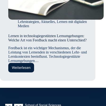
Lehrstrategien
,
Aktuelles
,
Lernen mit digitalen
Medien
Lernen in technologiegestützten Lernumgebungen:
Welche Art von Feedback macht einen Unterschied?
Feedback ist ein wichtiger Mechanismus, der die
Leistung von Lernenden in verschiedenen Lehr- und
Lernkontexten beeinflusst. Technologiegestützte
Lernumgebungen…
Weiterlesen
Lernen
in
technologiegestützten
Lernumgebungen:
Welche
Art
von
Feedback
macht