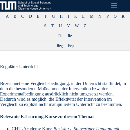
Zum
Inhalt
springen
A
B
C
D
E
F
G
H
I
K
L
M
N
P
Q
R
S
T
U
V
W
Z
Ra
Re
Reg
Rep
Regulärer Unterricht
Bezeichnet eine Vergleichsbedingung, in der Unterricht stattfindet, in
dem die besonderen Maßnahmen der
Intervention
bzw. der
Experimentalbedingung
ausdrücklich nicht umgesetzt werden.
Dadurch wird es möglich, die Effektivität der
Intervention
im
Vergleich zu explizit nicht manipuliertem Unterricht zu bestimmen.
Relevante E-Learning-Kurse zu diesem Thema:
CHU-Academy
Kurs:
Basiskurs: Souveräner Umgang mit