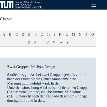
Zum
Inhalt
springen
Glossar
A
B
C
D
E
F
G
H
I
K
L
M
N
P
Q
R
S
T
U
V
W
Z
Zwei-Gruppen Prä-Post-Design
Studiendesign, das bei zwei Gruppen jeweils vor und
nach der Durchführung einer Maßnahme eine
Messung durchgeführt wird. In der
Unterrichtsforschung wird meist bei der einen Gruppe
(Experimentalgruppe) eine bestimmte Maßnahme
(z.B. Unterricht nach der Flipped-Classroom Prinzip)
durchgeführt und in der…